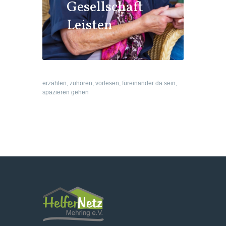
Gesellschaft
Leisten
erzählen, zuhören, vorlesen, füreinander da sein,
spazieren gehen