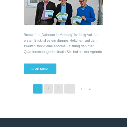
Broschüre „Dahoam in Mehring“ ist fertig Auf den
ersten Blick ist es ein dünnes Heftchen, auf den
zweiten steckt eine enorme Leistung dahinter.
Quartiersmanagerin Ursula Sixt hat mit der Agenda
READ MORE
1
2
3
…