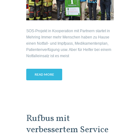
SOS-Projekt in Kooperation mit Partnern startet in
Mehring Immer mehr Menschen haben zu Hause
einen Notfall- und Impfpass, Medikamentenplan,
Patientenverfügung usw. Aber für Helfer bei einem
Notfalleinsatz ist es meist
READ MORE
Rufbus mit
verbessertem Service