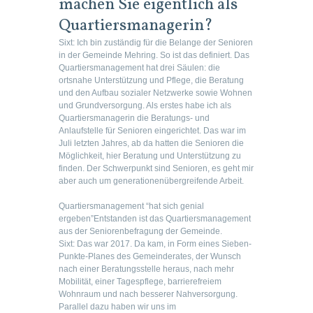
machen Sie eigentlich als
Quartiersmanagerin?
Sixt:
Ich bin zuständig für die Belange der Senioren
in der Gemeinde Mehring. So ist das definiert. Das
Quartiersmanagement hat drei Säulen: die
ortsnahe Unterstützung und Pflege, die Beratung
und den Aufbau sozialer Netzwerke sowie Wohnen
und Grundversorgung. Als erstes habe ich als
Quartiersmanagerin die Beratungs- und
Anlaufstelle für Senioren eingerichtet. Das war im
Juli letzten Jahres, ab da hatten die Senioren die
Möglichkeit, hier Beratung und Unterstützung zu
finden. Der Schwerpunkt sind Senioren, es geht mir
aber auch um generationenübergreifende Arbeit.
Quartiersmanagement “hat sich genial
ergeben”
Entstanden ist das Quartiersmanagement
aus der Seniorenbefragung der Gemeinde.
Sixt:
Das war 2017. Da kam, in Form eines Sieben-
Punkte-Planes des Gemeinderates, der Wunsch
nach einer Beratungsstelle heraus, nach mehr
Mobilität, einer Tagespflege, barrierefreiem
Wohnraum und nach besserer Nahversorgung.
Parallel dazu haben wir uns im