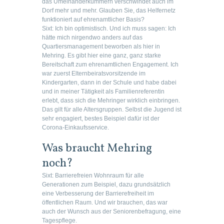
das Umeinanderkümmern verschwindet auch im
Dorf mehr und mehr. Glauben Sie, das Helfernetz
funktioniert auf ehrenamtlicher Basis?
Sixt:
Ich bin optimistisch. Und ich muss sagen: Ich
hätte mich nirgendwo anders auf das
Quartiersmanagement beworben als hier in
Mehring. Es gibt hier eine ganz, ganz starke
Bereitschaft zum ehrenamtlichen Engagement. Ich
war zuerst Elternbeiratsvorsitzende im
Kindergarten, dann in der Schule und habe dabei
und in meiner Tätigkeit als Familienreferentin
erlebt, dass sich die Mehringer wirklich einbringen.
Das gilt für alle Altersgruppen. Selbst die Jugend ist
sehr engagiert, bestes Beispiel dafür ist der
Corona-Einkaufsservice.
Was braucht Mehring
noch?
Sixt:
Barrierefreien Wohnraum für alle
Generationen zum Beispiel, dazu grundsätzlich
eine Verbesserung der Barrierefreiheit im
öffentlichen Raum. Und wir brauchen, das war
auch der Wunsch aus der Seniorenbefragung, eine
Tagespflege.